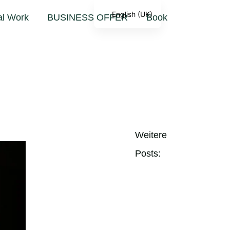
English (UK)
al Work
BUSINESS OFFER
Book
Weitere
Posts: