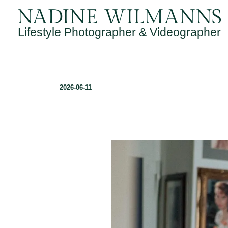
Gib
Zum
deine
Inhalt
E-
Lifestyle Photographer & Videographer
springen
Mail-
Adresse
ein ...
2026-06-11